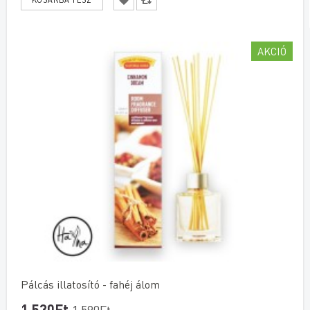
AKCIÓ
Pálcás illatosító - fahéj álom
1 530Ft
1 590Ft