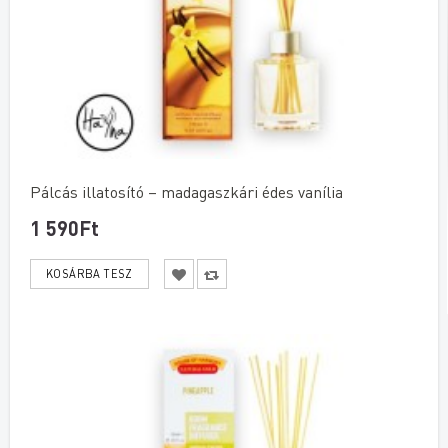
Pálcás illatosító – madagaszkári édes vanília
1 590Ft