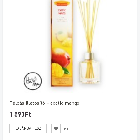
Pálcás illatosító – exotic mango
1 590Ft