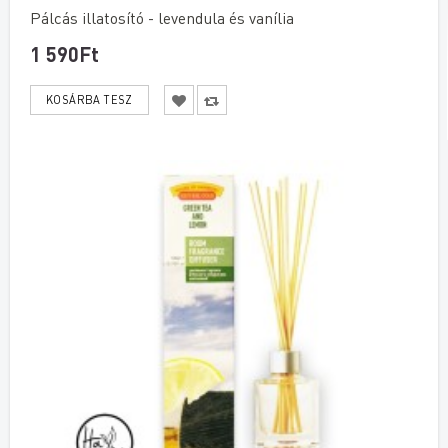
Pálcás illatosító - levendula és vanília
1 590Ft