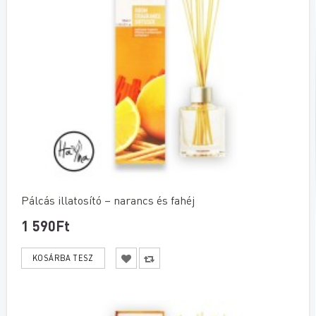
Pálcás illatosító – narancs és fahéj
1 590Ft