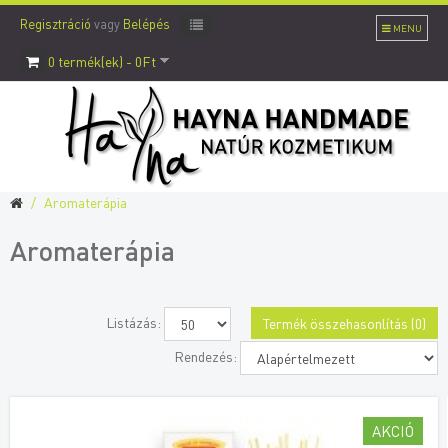
Regisztráció
vagy
Belépés
MENU
0 termék(ek) - 0Ft
Aromaterápia
Aromaterápia
Listázás:
Termék összehasonlítás (0)
Rendezés:
AKCIÓ