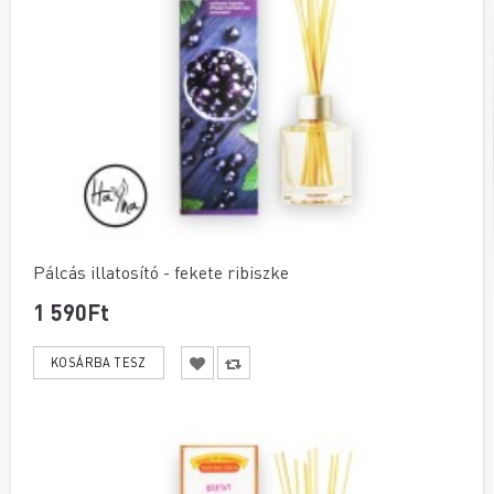
Pálcás illatosító - fekete ribiszke
1 590Ft