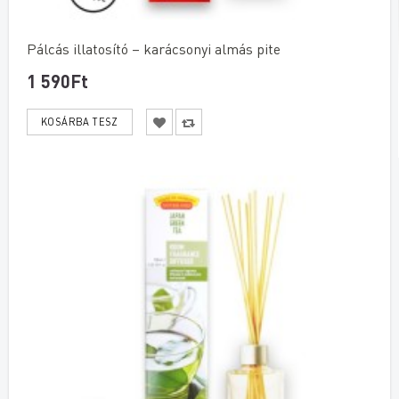
Pálcás illatosító – karácsonyi almás pite
1 590Ft