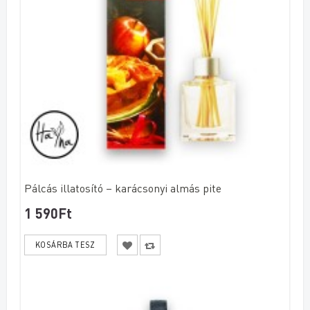
Pálcás illatosító – karácsonyi almás pite
1 590Ft