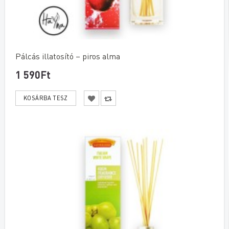
Pálcás illatosító – piros alma
1 590Ft