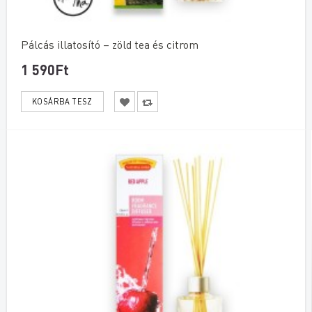
Pálcás illatosító – zöld tea és citrom
1 590Ft