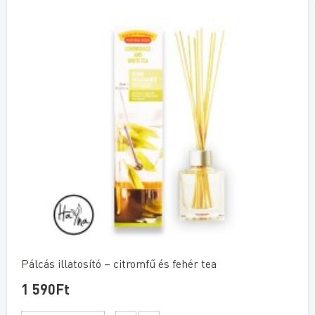
Pálcás illatosító – citromfű és fehér tea
1 590Ft