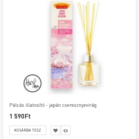
Pálcás illatosító - japán cseresznyevirág
1 590Ft