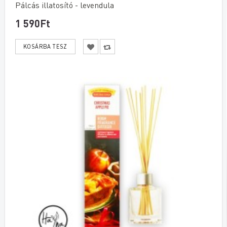
Pálcás illatosító - levendula
1 590Ft