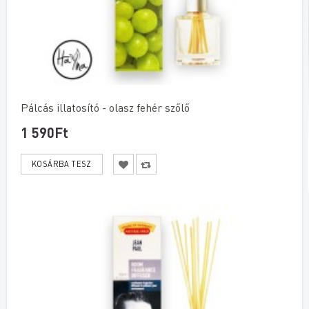
Pálcás illatosító - olasz fehér szőlő
1 590Ft