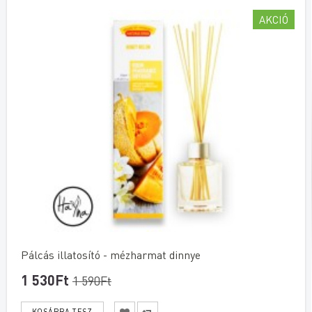
AKCIÓ
Pálcás illatosító - mézharmat dinnye
1 530Ft
1 590Ft