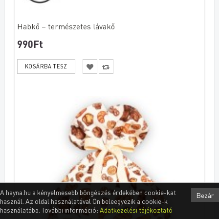
Habkő – természetes lávakő
990Ft
A hayna.hu a kényelmesebb böngészés érdekében cookie-kat
Bezár
használ. Az oldal használatával Ön beleegyezik a cookie-k
használatába. További információ:
Adatkezelési tájékoztató