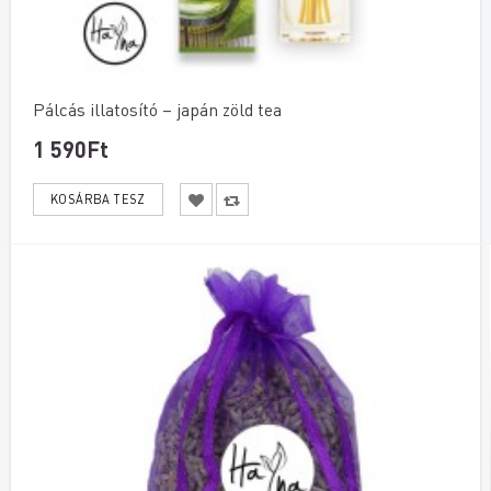
Pálcás illatosító – japán zöld tea
1 590Ft