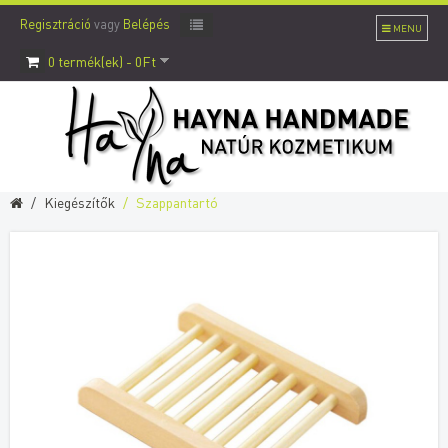
Regisztráció
vagy
Belépés
MENU
0 termék(ek) - 0Ft
Kiegészítők
Szappantartó