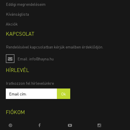
Eddigi megrendeléseim
Kívánságlista
Akciók
KAPCSOLAT
Rendelésével kapcsolatban kérjük emailben érdeklődjön.
Email: info@hayna.hu
HÍRLEVÉL
Iratkozzon fel hírlevelünkre
FIÓKOM