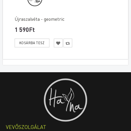
Újraszalvéta - geometric
1 590Ft
VEVŐSZOLGÁLAT