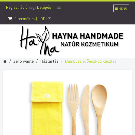
Regisztráció
vagy
Belépés
MENU
0 termék(ek) - 0Ft
Zero waste
Háztartás
Bambusz evőeszköz készlet