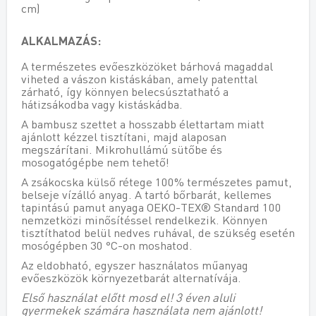
cm)
ALKALMAZÁS:
A természetes evőeszközöket bárhová magaddal
viheted a vászon kistáskában, amely patenttal
zárható, így könnyen belecsúsztatható a
hátizsákodba vagy kistáskádba.
A bambusz szettet a hosszabb élettartam miatt
ajánlott kézzel tisztítani, majd alaposan
megszárítani. Mikrohullámú sütőbe és
mosogatógépbe nem tehető!
A zsákocska külső rétege 100% természetes pamut,
belseje vízálló anyag. A tartó bőrbarát, kellemes
tapintású pamut anyaga OEKO-TEX® Standard 100
nemzetközi minősítéssel rendelkezik. Könnyen
tisztíthatod belül nedves ruhával, de szükség esetén
mosógépben 30 °C-on moshatod.
Az eldobható, egyszer használatos műanyag
evőeszközök környezetbarát alternatívája.
Első használat előtt mosd el! 3 éven aluli
gyermekek számára használata nem ajánlott!