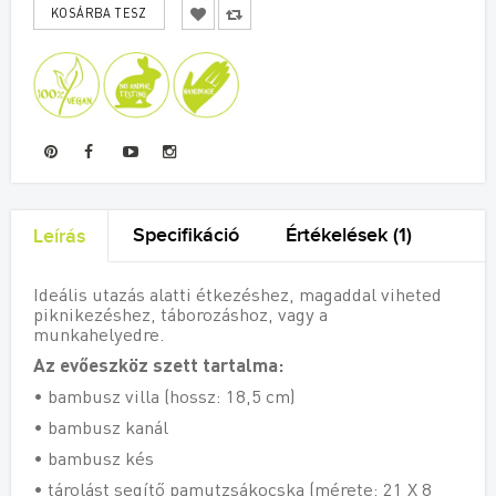
Specifikáció
Értékelések (1)
Leírás
Ideális utazás alatti étkezéshez, magaddal viheted
piknikezéshez, táborozáshoz, vagy a
munkahelyedre.
Az evőeszköz szett tartalma:
• bambusz villa (hossz: 18,5 cm)
• bambusz kanál
• bambusz kés
• tárolást segítő pamutzsákocska (mérete: 21 X 8