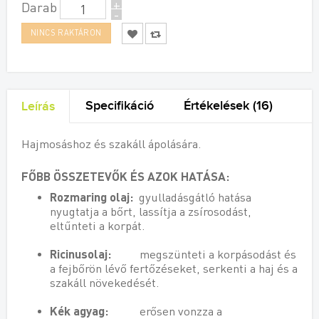
+
Darab
-
Specifikáció
Értékelések (16)
Leírás
Hajmosáshoz és szakáll ápolására.
FŐBB ÖSSZETEVŐK ÉS AZOK HATÁSA:
Rozmaring olaj:
gyulladásgátló hatása
nyugtatja a bőrt, lassítja a zsírosodást,
eltűnteti a korpát.
Ricinusolaj:
megszünteti a korpásodást és
a fejbőrön lévő fertőzéseket, serkenti a haj és a
szakáll növekedését.
Kék agyag:
erősen vonzza a