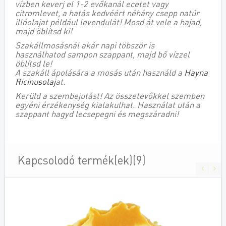
vízben keverj el 1-2 evőkanál ecetet vagy
citromlevet, a hatás kedvéért néhány csepp natúr
illóolajat például levendulát! Mosd át vele a hajad,
majd öblítsd ki!
Szakállmosásnál akár napi töbször is
használhatod sampon szappant, majd bő vízzel
öblítsd le!
A szakáll ápolására a mosás után használd a
Hayna
Ricinusolaj
at.
Kerüld a szembejutást! Az összetevőkkel szemben
egyéni érzékenység kialakulhat. Használat után a
szappant hagyd lecsepegni és megszáradni!
Kapcsolodó termék(ek)(9)