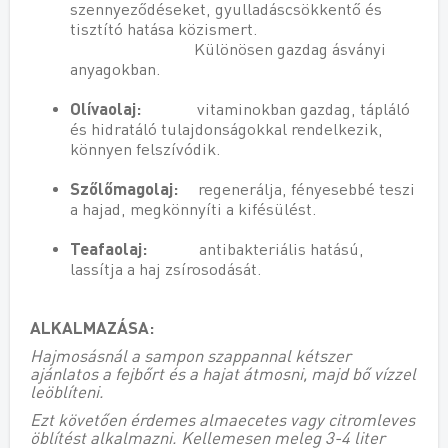
szennyeződéseket, gyulladáscsökkentő és
tisztító hatása közismert.
Különösen gazdag ásványi
anyagokban.
Olívaolaj:
vitaminokban gazdag, tápláló
és hidratáló tulajdonságokkal rendelkezik,
könnyen felszívódik.
Szőlőmagolaj:
regenerálja, fényesebbé teszi
a hajad, megkönnyíti a kifésülést.
Teafaolaj:
antibakteriális hatású,
lassítja a haj zsírosodását.
ALKALMAZÁSA:
Hajmosásnál a sampon szappannal kétszer
ajánlatos a fejbőrt és a hajat átmosni, majd bő vízzel
leöblíteni.
Ezt követően érdemes almaecetes vagy citromleves
öblítést alkalmazni. Kellemesen meleg 3-4 liter