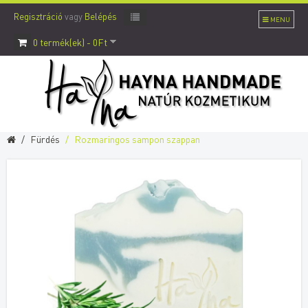
Regisztráció
vagy
Belépés
MENU
0 termék(ek) - 0Ft
Fürdés
Rozmaringos sampon szappan