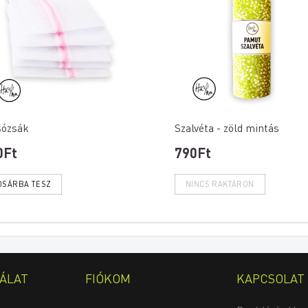
ózsák
Szalvéta - zöld mintás
0Ft
790Ft
ÁLAT
FIÓKOM
KAPCSOLAT