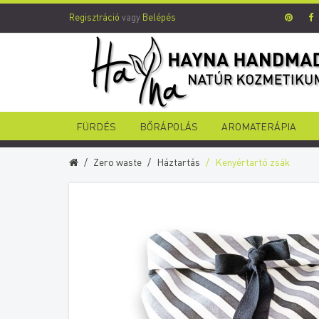
Regisztráció
vagy
Belépés
FÜRDÉS
BŐRÁPOLÁS
AROMATERÁPIA
Zero waste
Háztartás
Kenyértartó zsák