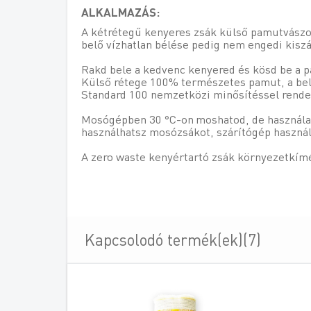
ALKALMAZÁS:
A kétrétegű kenyeres zsák külső pamutvászo
belő vízhatlan bélése pedig nem engedi kiszá
Rakd bele a kedvenc kenyered és kösd be a pa
Külső rétege 100% természetes pamut, a bel
Standard 100 nemzetközi minősítéssel rendel
Mosógépben 30 °C-on
moshatod, de használa
használhatsz mosózsákot, szárítógép használ
A zero waste kenyértartó zsák környezetkím
Kapcsolodó termék(ek)(7)