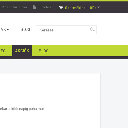
0 termék(ek) - 0Ft
Kosár tartalma
Fizetés
IÁK
BLOG
SÉG
AKCIÓK
BLOG
pékáru több napig puha marad.