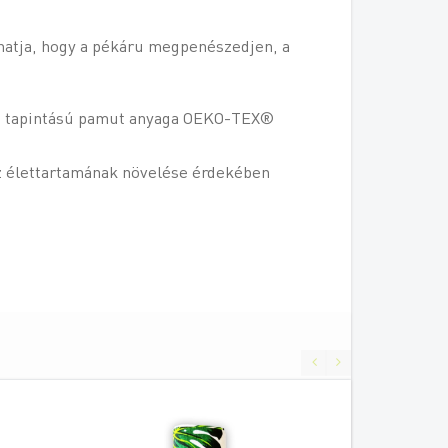
hatja, hogy a pékáru megpenészedjen, a
mes tapintású pamut anyaga OEKO-TEX®
Az élettartamának növelése érdekében