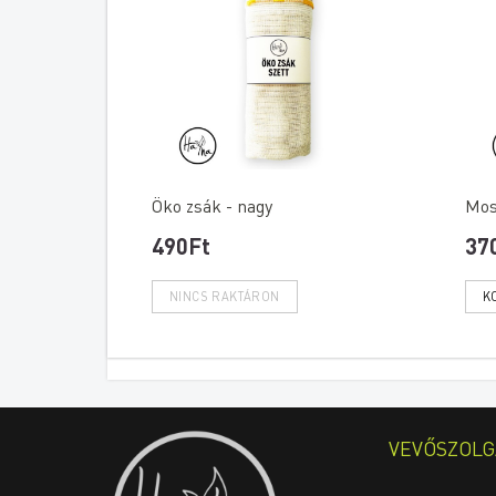
Öko zsák - nagy
Mos
490Ft
37
VEVŐSZOLG