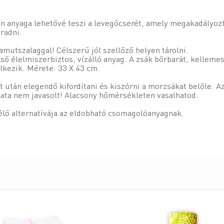
n anyaga lehetővé teszi a levegőcserét, amely megakadályoz
radni.
mutszalaggal! Célszerű jól szellőző helyen tárolni.
ső élelmiszerbiztos, vízálló anyag. A zsák bőrbarát, kelle
kezik. Mérete: 33 X 43 cm.
t után elegendő kifordítani és kiszórni a morzsákat belőle. 
ata nem javasolt! Alacsony hőmérsékleten vasalhatod.
élő alternatívája az eldobható csomagolóanyagnak.