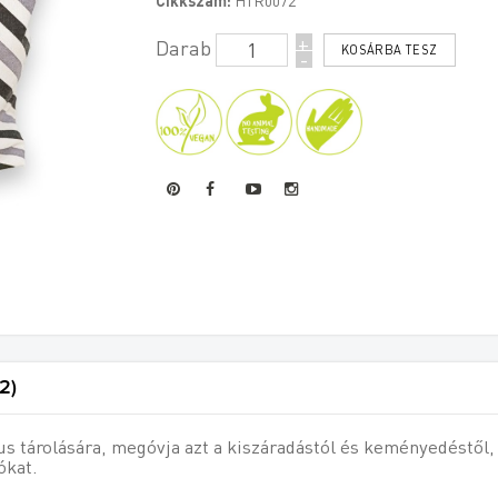
+
Darab
-
2)
s tárolására, megóvja azt a kiszáradástól és keményedéstől, 
ókat
.