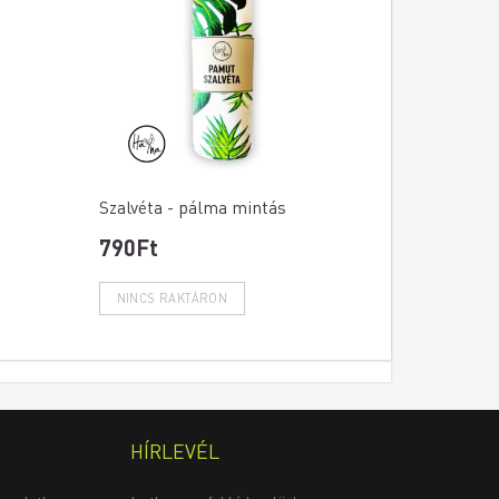
Szalvéta - pálma mintás
790Ft
HÍRLEVÉL