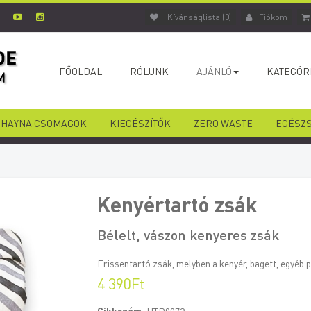
Kívánságlista (0)
Fiókom
FŐOLDAL
RÓLUNK
AJÁNLÓ
KATEGÓR
HAYNA CSOMAGOK
KIEGÉSZÍTŐK
ZERO WASTE
EGÉSZ
Kenyértartó zsák
Bélelt, vászon kenyeres zsák
Frissentartó zsák, melyben a kenyér, bagett, egyéb 
4 390Ft
Cikkszám:
HTR0072