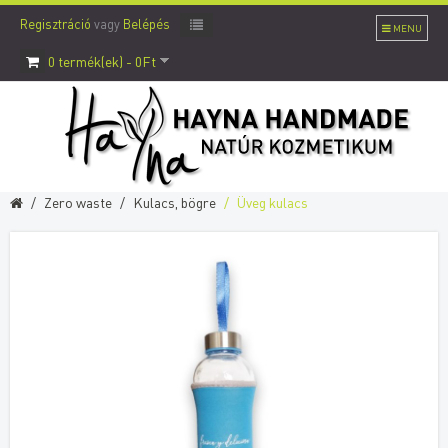
Regisztráció
vagy
Belépés
MENU
0 termék(ek) - 0Ft
Zero waste
Kulacs, bögre
Üveg kulacs