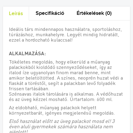
Specifikáció
Értékelések (0)
Leírás
Ideális társ mindennapos használatra, sportoláshoz,
túrázáshoz, munkahelyre. Legyél mindig hidratált,
ezzel a hordozható kulaccsal!
ALKALMAZÁSA:
Tökéletes megoldás, hogy elkerüld a műanyag
palackokból kioldódó szennyeződéseket, így az
italod íze ugyanolyan finom marad benne, mint
amikor beletöltötted. A színes, neoprén huzat védi a
flaskát a töréstől, segít a palackban levő folyadék
frissen tartásában.
Szénsavas italok tárolására is alkalmas. A védőhuzat
és az üveg kézzel mosható. Űrtartalom: 600 ml.
Az eldobható, műanyag palackok helyett
környezetbarát, igényes megjelenésű megoldás.
Első használat előtt az üveg palackot mosd el! 3
éven aluli gyermekek számára használata nem
ajánlott!