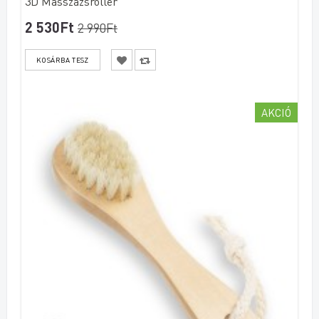
3D Masszázsroller
2 530Ft
2 990Ft
AKCIÓ