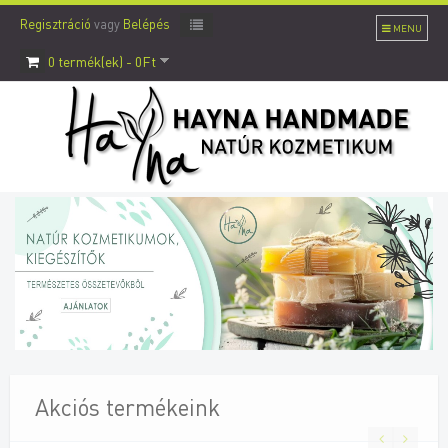
Regisztráció
vagy
Belépés
MENU
0 termék(ek) - 0Ft
Akciós termékeink