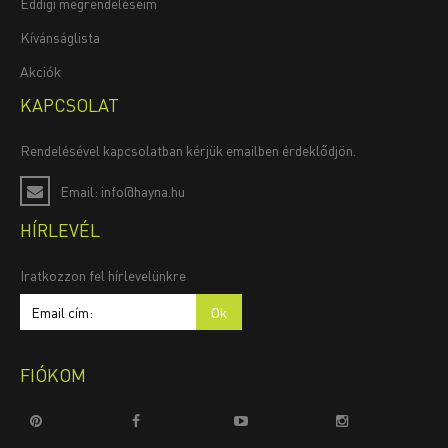
Eddigi megrendeléseim
Kívánságlista
Akciók
KAPCSOLAT
Rendelésével kapcsolatban kérjük emailben érdeklődjön.
Email: info@hayna.hu
HÍRLEVÉL
Iratkozzon fel hírlevelünkre
FIÓKOM