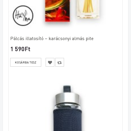
Pálcás illatosító – karácsonyi almás pite
1 590Ft