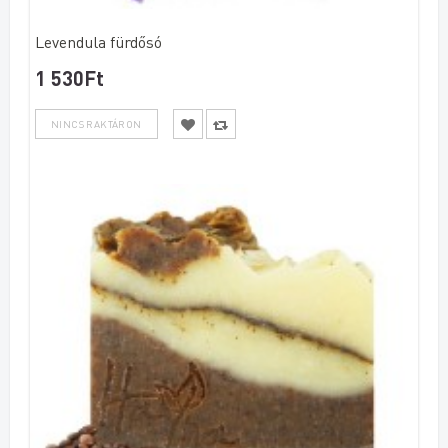
Levendula fürdősó
1 530Ft