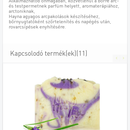
Alkalmazhatod önmagában, közvetlenül a bőrre arc-
és testpermetnek parfüm helyett, aromaterápiához,
arctoniknak,
Hayna agyagos arcpakolások készítéséhez,
bőrnyugtatóként szőrtelenítés és napégés után,
rovarcsípések enyhítésére.
Kapcsolodó termék(ek)(11)