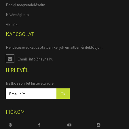
Eddigi megrendeléseim
Kívánságlista
Akciók
KAPCSOLAT
Rendelésével kapcsolatban kérjük emailben érdeklődjön.
Email: info@hayna.hu
HÍRLEVÉL
Iratkozzon fel hírlevelünkre
FIÓKOM