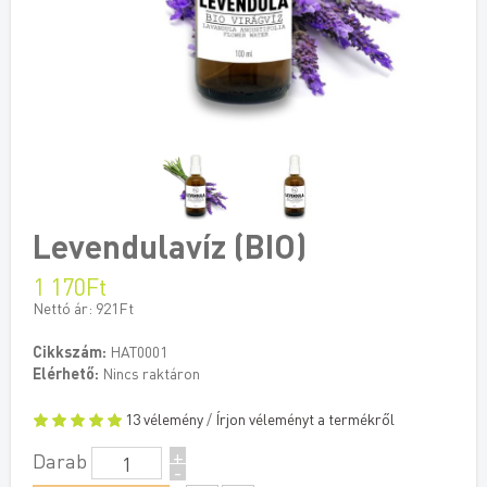
Levendulavíz (BIO)
1 170Ft
Nettó ár: 921Ft
Cikkszám:
HAT0001
Elérhető:
Nincs raktáron
13 vélemény
/
Írjon véleményt a termékről
+
Darab
-