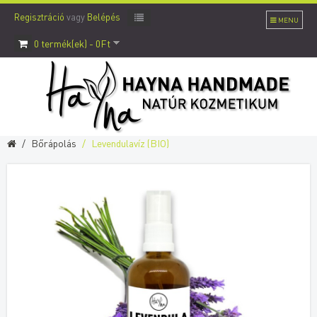
Regisztráció
vagy
Belépés
MENU
0 termék(ek) - 0Ft
Bőrápolás
Levendulavíz (BIO)