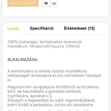
Specifikáció
Értékelések (13)
Leírás
100% tisztaságú, természetes levendula
hidrolátum. Minden bőrtípusra. (100ml)
ALKALMAZÁSA:
A levendulavíz a növény összes vízoldékony
hatóanyagát tartalmazza és kis mértékben illóolajat
is.
Nagyszerűen nyugtatja és fertőtleníti az érzékeny
bőrt, de használható a gyerekek bőrének
tisztítására, ápolására is.
Elősegíti a hegesedést és a bőr regenerálódását,
ezért kiváló a pattanásos, zsíros arc kezelésére.