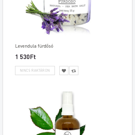
Levendula fürdősó
1 530Ft