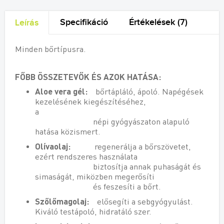
Specifikáció
Értékelések (7)
Leírás
Minden bőrtípusra.
FŐBB ÖSSZETEVŐK ÉS AZOK HATÁSA:
Aloe vera gél:
bőrtápláló, ápoló. Napégések
kezelésének kiegészítéséhez,
a
népi gyógyászaton alapuló
hatása közismert.
Olívaolaj:
regenerálja a bőrszövetet,
ezért rendszeres használata
biztosítja annak puhaságát és
simaságát, miközben megerősíti
és feszesíti a bőrt.
Szőlőmagolaj:
elősegíti a sebgyógyulást.
Kiváló testápoló, hidratáló szer.