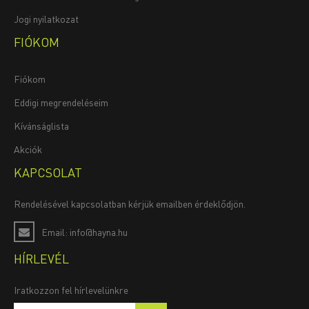
Jogi nyilatkozat
FIÓKOM
Fiókom
Eddigi megrendeléseim
Kívánságlista
Akciók
KAPCSOLAT
Rendelésével kapcsolatban kérjük emailben érdeklődjön.
Email: info@hayna.hu
HÍRLEVÉL
Iratkozzon fel hírlevelünkre