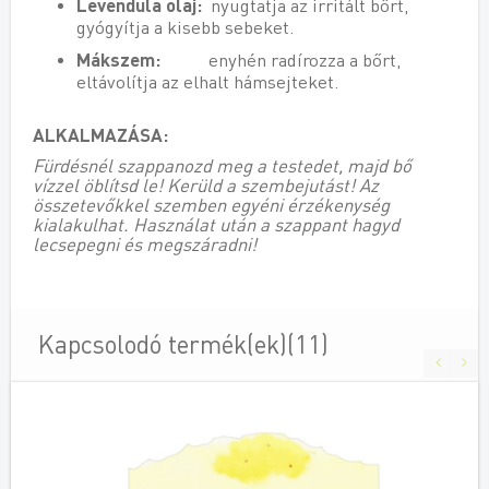
Levendula olaj:
nyugtatja az irritált bőrt,
gyógyítja a kisebb sebeket.
Mákszem:
enyhén radírozza a bőrt,
eltávolítja az elhalt hámsejteket.
ALKALMAZÁSA:
Fürdésnél szappanozd meg a testedet, majd bő
vízzel öblítsd le! Kerüld a szembejutást! Az
összetevőkkel szemben egyéni érzékenység
kialakulhat. Használat után a szappant hagyd
lecsepegni és megszáradni!
Kapcsolodó termék(ek)(11)