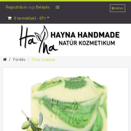
Regisztráció
vagy
Belépés
MENU
0 termék(ek) - 0Ft
Fürdés
Olíva szappan