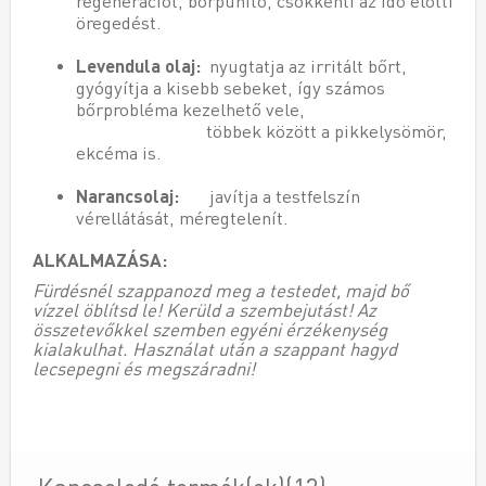
regenerációt, bőrpuhító, csökkenti az idő előtti
öregedést.
Levendula olaj:
nyugtatja az irritált bőrt,
gyógyítja a kisebb sebeket, így számos
bőrprobléma kezelhető vele,
többek között a pikkelysömör,
ekcéma is.
Narancsolaj:
javítja a testfelszín
vérellátását, méregtelenít.
ALKALMAZÁSA:
Fürdésnél szappanozd meg a testedet, majd bő
vízzel öblítsd le! Kerüld a szembejutást! Az
összetevőkkel szemben egyéni érzékenység
kialakulhat. Használat után a szappant hagyd
lecsepegni és megszáradni!