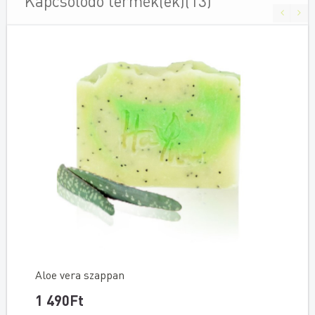
Kapcsolodó termék(ek)(13)
Aloe vera szappan
1 490Ft