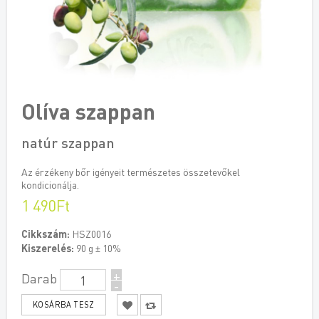
Olíva szappan
natúr szappan
Az érzékeny bőr igényeit természetes összetevőkel
kondicionálja.
1 490Ft
Cikkszám:
HSZ0016
Kiszerelés:
90 g ± 10%
+
Darab
-