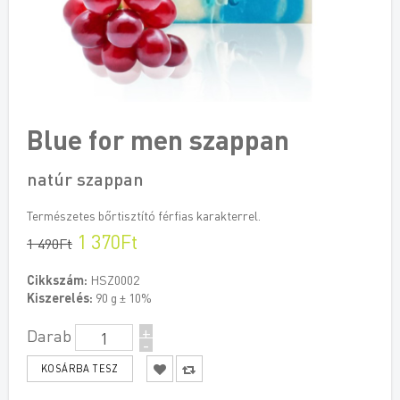
Blue for men szappan
natúr szappan
Természetes bőrtisztító férfias karakterrel.
1 370Ft
1 490Ft
Cikkszám:
HSZ0002
Kiszerelés:
90 g ± 10%
+
Darab
-