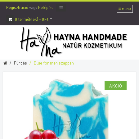
Regisztráció
vagy
Belépés
MENU
0 termék(ek) - 0Ft
Fürdés
Blue for men szappan
AKCIÓ