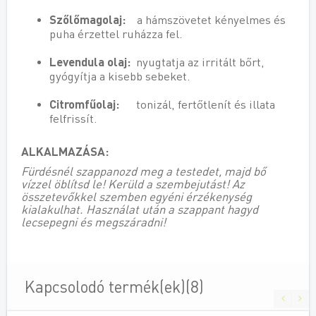
Szőlőmagolaj:
a hámszövetet kényelmes és
puha érzettel ruházza fel.
Levendula olaj:
nyugtatja az irritált bőrt,
gyógyítja a kisebb sebeket.
Citromfűolaj:
tonizál, fertőtlenít és illata
felfrissít.
ALKALMAZÁSA:
Fürdésnél szappanozd meg a testedet, majd bő
vízzel öblítsd le! Kerüld a szembejutást! Az
összetevőkkel szemben egyéni érzékenység
kialakulhat. Használat után a szappant hagyd
lecsepegni és megszáradni!
Kapcsolodó termék(ek)(8)