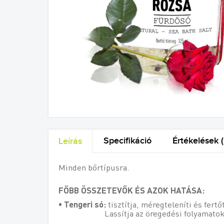
Specifikáció
Értékelések (
Leírás
Minden bőrtípusra.
FŐBB ÖSSZETEVŐK ÉS AZOK HATÁSA:
• Tengeri só:
tisztítja, méregteleníti és fert
Lassítja az öregedési folyamatokat, k