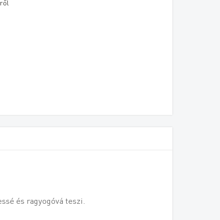
ről
gessé és ragyogóvá teszi.