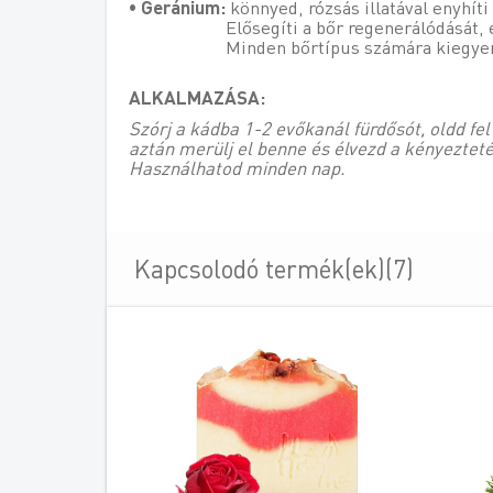
• Geránium:
könnyed, rózsás illatával enyhíti
Elősegíti a bőr regenerálódását, egyen
Minden bőrtípus számára kiegyensúlyozó
ALKALMAZÁSA:
Szórj a kádba 1-2 evőkanál fürdősót, oldd fe
aztán merülj el benne és élvezd a kényezteté
Használhatod minden nap.
Kapcsolodó termék(ek)(7)