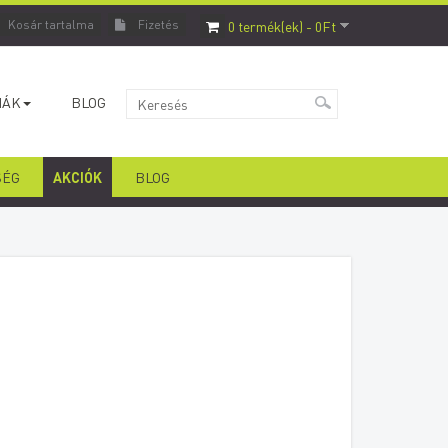
0 termék(ek) - 0Ft
Kosár tartalma
Fizetés
IÁK
BLOG
SÉG
AKCIÓK
BLOG