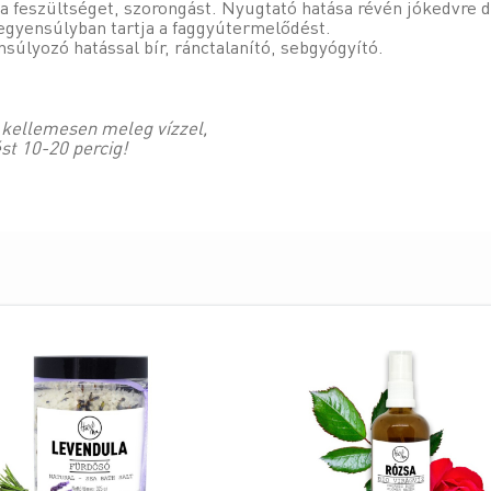
 a feszültséget, szorongást. Nyugtató hatása révén jókedvre d
súlyban tartja a faggyútermelődést.
 hatással bír, ránctalanító, sebgyógyító.
l kellemesen meleg vízzel,
st 10-20 percig!