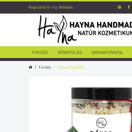
Regisztráció
vagy
Belépés
FÜRDÉS
BŐRÁPOLÁS
AROMATERÁPIA
Fürdés
Rózsa fürdősó