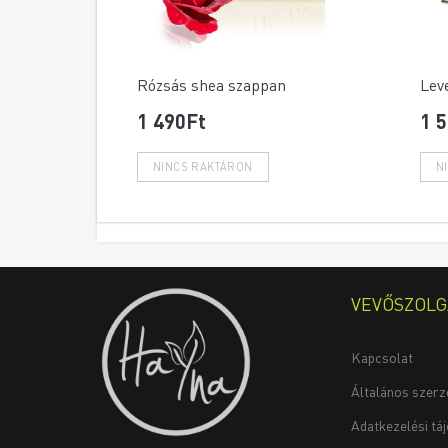
Rózsás shea szappan
Lev
1 490Ft
1 
VEVŐSZOLG
Kapcsolat
Általános szerz
Adatkezelési tá