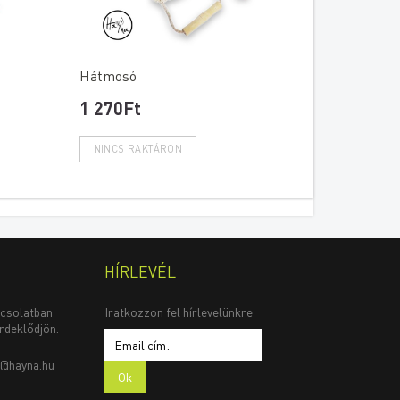
Hátmosó
1 270Ft
HÍRLEVÉL
pcsolatban
Iratkozzon fel hírlevelünkre
rdeklődjön.
o@hayna.hu