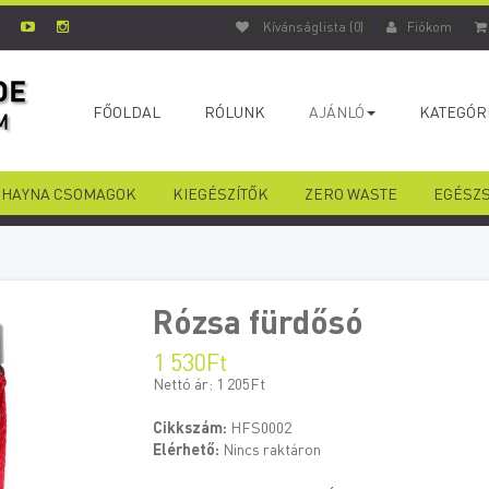
Kívánságlista (0)
Fiókom
FŐOLDAL
RÓLUNK
AJÁNLÓ
KATEGÓR
HAYNA CSOMAGOK
KIEGÉSZÍTŐK
ZERO WASTE
EGÉSZ
Rózsa fürdősó
1 530Ft
Nettó ár: 1 205Ft
Cikkszám:
HFS0002
Elérhető:
Nincs raktáron