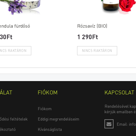
endula fürdősó
Rózsavíz (BIO)
530Ft
1 290Ft
ÁLAT
FIÓKOM
KAPCSOLAT
Rendelésével ka
Fiókom
kérjük emailben é
ődési feltételek
Eddigi megrendeléseim
Email: inf
jékoztató
Kívánságlista