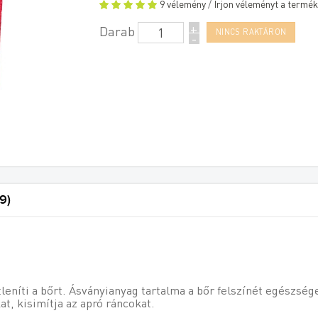
9 vélemény
/
Írjon véleményt a termék
+
Darab
-
9)
őtleníti a bőrt. Ásványianyag tartalma a bőr felszínét egészsé
isimítja az apró ráncokat.